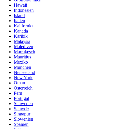
Hawaii
Indonesien
Island
Italien
Kalifornien
Kanada
Karibik
Malaysia
Malediven
Marrakesch
Mauritius
Mexiko
München
Neuseeland
New York
Oman
Österreich
Peru
Portugal
Schweden
Schweiz
Singapur
Slowenien
Spanien