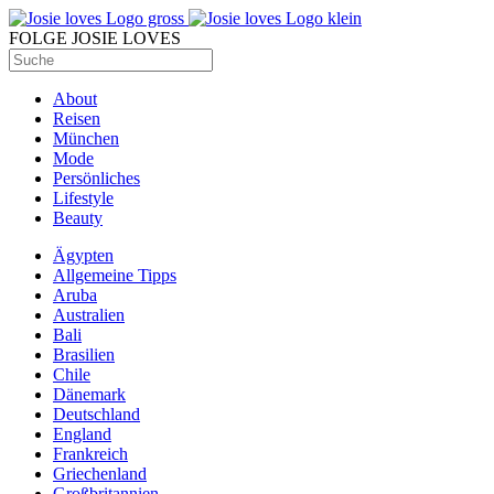
FOLGE JOSIE LOVES
About
Reisen
München
Mode
Persönliches
Lifestyle
Beauty
Ägypten
Allgemeine Tipps
Aruba
Australien
Bali
Brasilien
Chile
Dänemark
Deutschland
England
Frankreich
Griechenland
Großbritannien