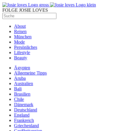
FOLGE JOSIE LOVES
About
Reisen
München
Mode
Persönliches
Lifestyle
Beauty
Ägypten
Allgemeine Tipps
Aruba
Australien
Bali
Brasilien
Chile
Dänemark
Deutschland
England
Frankreich
Griechenland
Großbritannien