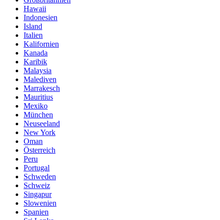
Hawaii
Indonesien
Island
Italien
Kalifornien
Kanada
Karibik
Malaysia
Malediven
Marrakesch
Mauritius
Mexiko
München
Neuseeland
New York
Oman
Österreich
Peru
Portugal
Schweden
Schweiz
Singapur
Slowenien
Spanien