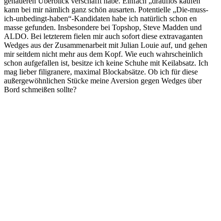
genaueren Überblick verschafft habe. Einfach „drauflos kaufen“
kann bei mir nämlich ganz schön ausarten. Potentielle „Die-muss-
ich-unbedingt-haben“-Kandidaten habe ich natürlich schon en
masse gefunden. Insbesondere bei Topshop, Steve Madden und
ALDO. Bei letzterem fielen mir auch sofort diese extravaganten
Wedges aus der Zusammenarbeit mit Julian Louie auf, und gehen
mir seitdem nicht mehr aus dem Kopf. Wie euch wahrscheinlich
schon aufgefallen ist, besitze ich keine Schuhe mit Keilabsatz. Ich
mag lieber filigranere, maximal Blockabsätze. Ob ich für diese
außergewöhnlichen Stücke meine Aversion gegen Wedges über
Bord schmeißen sollte?