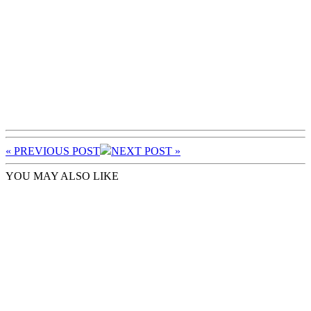
« PREV
IOUS POST
NEXT
POST
»
YOU MAY ALSO LIKE