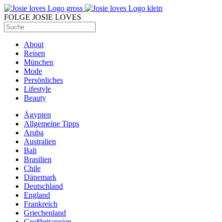
FOLGE JOSIE LOVES
About
Reisen
München
Mode
Persönliches
Lifestyle
Beauty
Ägypten
Allgemeine Tipps
Aruba
Australien
Bali
Brasilien
Chile
Dänemark
Deutschland
England
Frankreich
Griechenland
Großbritannien