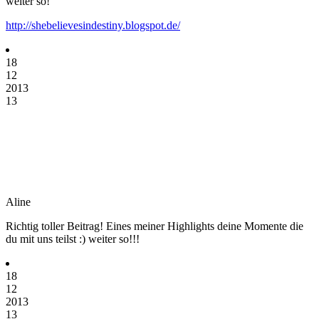
weiter so!
http://shebelievesindestiny.blogspot.de/
18
12
2013
13
Aline
Richtig toller Beitrag! Eines meiner Highlights deine Momente die
du mit uns teilst :) weiter so!!!
18
12
2013
13