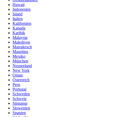
Hawaii
Indonesien
Island
Italien
Kalifornien
Kanada
Karibik
Malaysia
Malediven
Marrakesch
Mauritius
Mexiko
München
Neuseeland
New York
Oman
Österreich
Peru
Portugal
Schweden
Schweiz
Singapur
Slowenien
Spanien