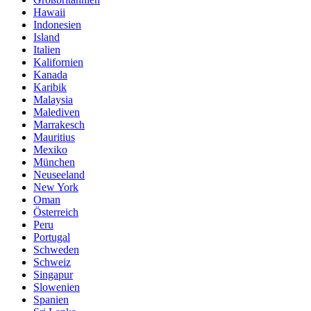
Hawaii
Indonesien
Island
Italien
Kalifornien
Kanada
Karibik
Malaysia
Malediven
Marrakesch
Mauritius
Mexiko
München
Neuseeland
New York
Oman
Österreich
Peru
Portugal
Schweden
Schweiz
Singapur
Slowenien
Spanien