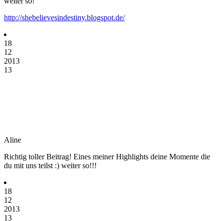
weiter so!
http://shebelievesindestiny.blogspot.de/
18
12
2013
13
Aline
Richtig toller Beitrag! Eines meiner Highlights deine Momente die
du mit uns teilst :) weiter so!!!
18
12
2013
13