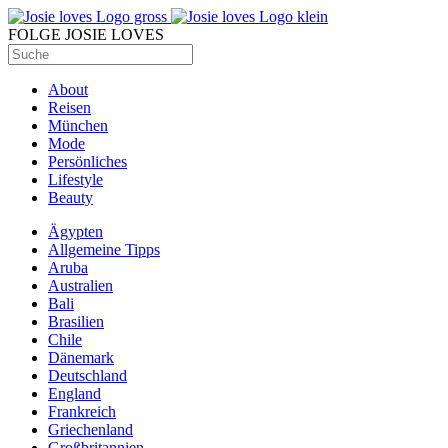
FOLGE JOSIE LOVES
About
Reisen
München
Mode
Persönliches
Lifestyle
Beauty
Ägypten
Allgemeine Tipps
Aruba
Australien
Bali
Brasilien
Chile
Dänemark
Deutschland
England
Frankreich
Griechenland
Großbritannien