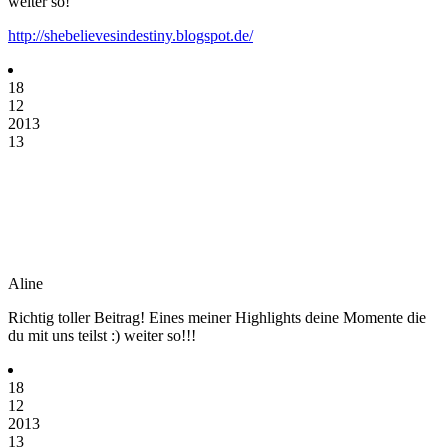
weiter so!
http://shebelievesindestiny.blogspot.de/
18
12
2013
13
Aline
Richtig toller Beitrag! Eines meiner Highlights deine Momente die
du mit uns teilst :) weiter so!!!
18
12
2013
13