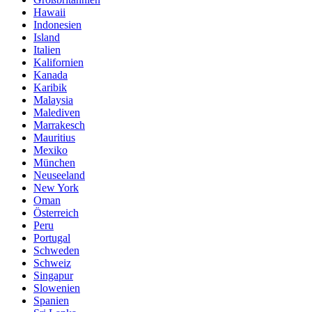
Hawaii
Indonesien
Island
Italien
Kalifornien
Kanada
Karibik
Malaysia
Malediven
Marrakesch
Mauritius
Mexiko
München
Neuseeland
New York
Oman
Österreich
Peru
Portugal
Schweden
Schweiz
Singapur
Slowenien
Spanien