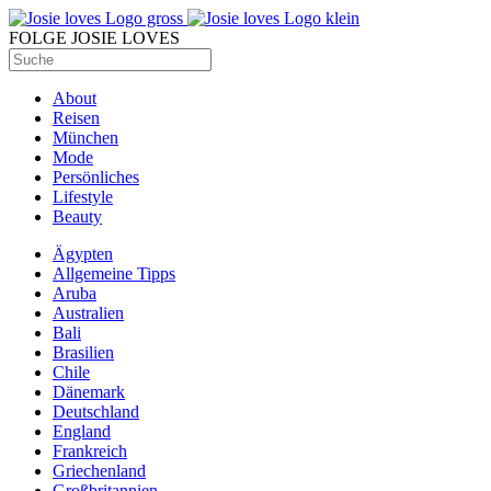
FOLGE JOSIE LOVES
About
Reisen
München
Mode
Persönliches
Lifestyle
Beauty
Ägypten
Allgemeine Tipps
Aruba
Australien
Bali
Brasilien
Chile
Dänemark
Deutschland
England
Frankreich
Griechenland
Großbritannien