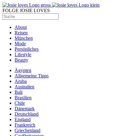
FOLGE JOSIE LOVES
About
Reisen
München
Mode
Persönliches
Lifestyle
Beauty
Ägypten
Allgemeine Tipps
Aruba
Australien
Bali
Brasilien
Chile
Dänemark
Deutschland
England
Frankreich
Griechenland
Großbritannien