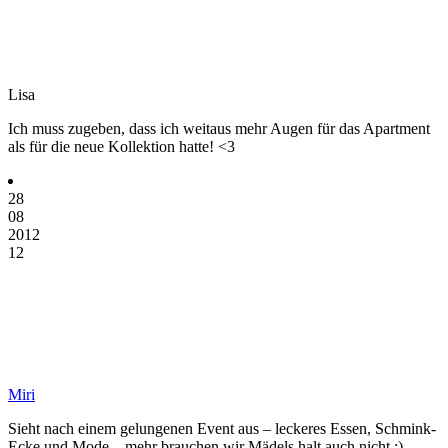
Lisa
Ich muss zugeben, dass ich weitaus mehr Augen für das Apartment
als für die neue Kollektion hatte! <3
28
08
2012
12
Miri
Sieht nach einem gelungenen Event aus – leckeres Essen, Schmink-
Ecke und Mode – mehr brauchen wir Mädels halt auch nicht :)