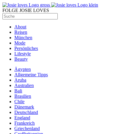
FOLGE JOSIE LOVES
About
Reisen
München
Mode
Persönliches
Lifestyle
Beauty
Ägypten
Allgemeine Tipps
Aruba
Australien
Bali
Brasilien
Chile
Dänemark
Deutschland
England
Frankreich
Griechenland
Großbritannien