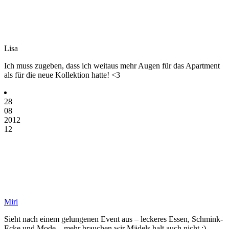
Lisa
Ich muss zugeben, dass ich weitaus mehr Augen für das Apartment
als für die neue Kollektion hatte! <3
28
08
2012
12
Miri
Sieht nach einem gelungenen Event aus – leckeres Essen, Schmink-
Ecke und Mode – mehr brauchen wir Mädels halt auch nicht :)