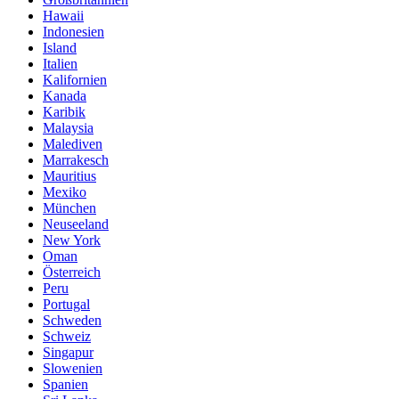
Hawaii
Indonesien
Island
Italien
Kalifornien
Kanada
Karibik
Malaysia
Malediven
Marrakesch
Mauritius
Mexiko
München
Neuseeland
New York
Oman
Österreich
Peru
Portugal
Schweden
Schweiz
Singapur
Slowenien
Spanien