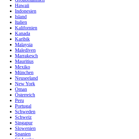
Hawaii
Indonesien
Island
Italien
Kalifornien
Kanada
Karibik
Malaysia
Malediven
Marrakesch
Mauritius
Mexiko
München
Neuseeland
New York
Oman
Österreich
Peru
Portugal
Schweden
Schweiz
Singapur
Slowenien
Spanien