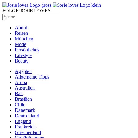
FOLGE JOSIE LOVES
About
Reisen
München
Mode
Persönliches
Lifestyle
Beauty
Ägypten
Allgemeine Tipps
Aruba
Australien
Bali
Brasilien
Chile
Dänemark
Deutschland
England
Frankreich
Griechenland
Großbritannien