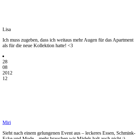
Lisa
Ich muss zugeben, dass ich weitaus mehr Augen für das Apartment
als für die neue Kollektion hatte! <3
28
08
2012
12
Miri
Sieht nach einem gelungenen Event aus – leckeres Essen, Schmink-
Ecke und Mode – mehr brauchen wir Mädels halt auch nicht :)