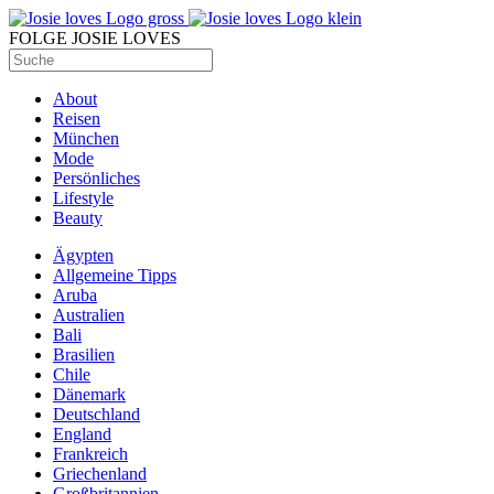
FOLGE JOSIE LOVES
About
Reisen
München
Mode
Persönliches
Lifestyle
Beauty
Ägypten
Allgemeine Tipps
Aruba
Australien
Bali
Brasilien
Chile
Dänemark
Deutschland
England
Frankreich
Griechenland
Großbritannien