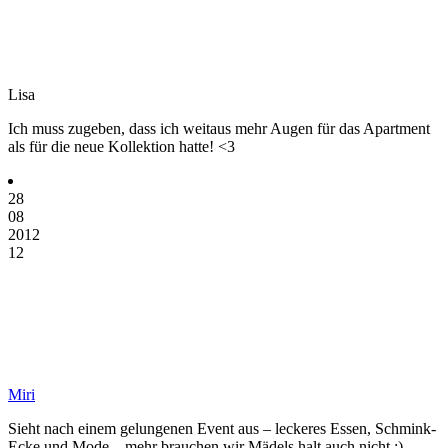
Lisa
Ich muss zugeben, dass ich weitaus mehr Augen für das Apartment
als für die neue Kollektion hatte! <3
28
08
2012
12
Miri
Sieht nach einem gelungenen Event aus – leckeres Essen, Schmink-
Ecke und Mode – mehr brauchen wir Mädels halt auch nicht :)