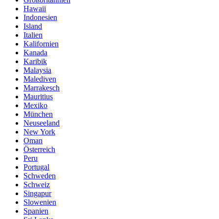
Hawaii
Indonesien
Island
Italien
Kalifornien
Kanada
Karibik
Malaysia
Malediven
Marrakesch
Mauritius
Mexiko
München
Neuseeland
New York
Oman
Österreich
Peru
Portugal
Schweden
Schweiz
Singapur
Slowenien
Spanien