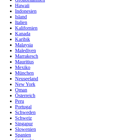
Hawaii
Indonesien
Island
Italien
Kalifornien
Kanada
Karibik
Malaysia
Malediven
Marrakesch
Mauritius
Mexiko
München
Neuseeland
New York
Oman
Österreich
Peru
Portugal
Schweden
Schweiz
Singapur
Slowenien
Spanien