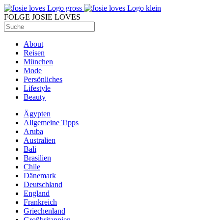
FOLGE JOSIE LOVES
About
Reisen
München
Mode
Persönliches
Lifestyle
Beauty
Ägypten
Allgemeine Tipps
Aruba
Australien
Bali
Brasilien
Chile
Dänemark
Deutschland
England
Frankreich
Griechenland
Großbritannien