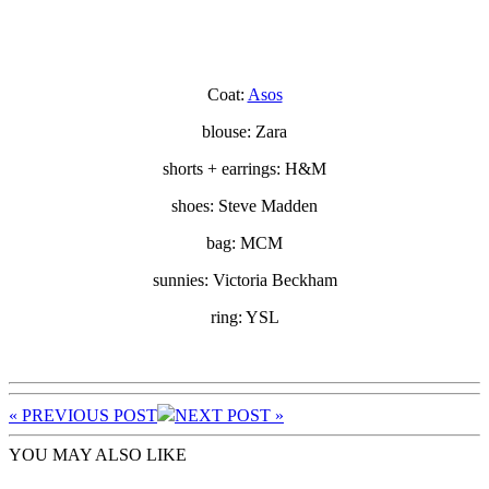
Coat:
Asos
blouse: Zara
shorts + earrings: H&M
shoes: Steve Madden
bag: MCM
sunnies: Victoria Beckham
ring: YSL
« PREV
IOUS POST
NEXT
POST
»
YOU MAY ALSO LIKE