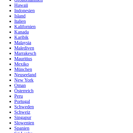
Hawaii
Indonesien
Island
Italien
Kalifornien
Kanada
Karibik
Malaysia
Malediven
Marrakesch
Mauritius
Mexiko
München
Neuseeland
New York
Oman
Österreich
Peru
Portugal
Schweden
Schweiz
Singapur
Slowenien
Spanien