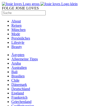
FOLGE JOSIE LOVES
About
Reisen
München
Mode
Persönliches
Lifestyle
Beauty
Ägypten
Allgemeine Tipps
Aruba
Australien
Bali
Brasilien
Chile
Dänemark
Deutschland
England
Frankreich
Griechenland
Großbritannien