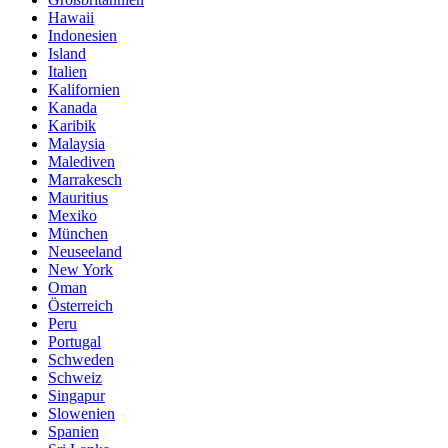
Hawaii
Indonesien
Island
Italien
Kalifornien
Kanada
Karibik
Malaysia
Malediven
Marrakesch
Mauritius
Mexiko
München
Neuseeland
New York
Oman
Österreich
Peru
Portugal
Schweden
Schweiz
Singapur
Slowenien
Spanien