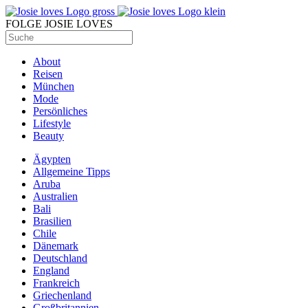
FOLGE JOSIE LOVES
About
Reisen
München
Mode
Persönliches
Lifestyle
Beauty
Ägypten
Allgemeine Tipps
Aruba
Australien
Bali
Brasilien
Chile
Dänemark
Deutschland
England
Frankreich
Griechenland
Großbritannien