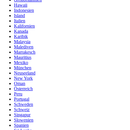
Hawaii
Indonesien
Island
Italien
Kalifornien
Kanada
Karibik
Malaysia
Malediven
Marrakesch
Mauritius
Mexiko
München
Neuseeland
New York
Oman
Österreich
Peru
Portugal
Schweden
Schweiz
Singapur
Slowenien
Spanien