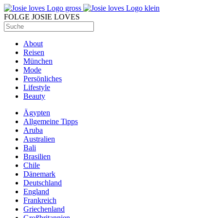
FOLGE JOSIE LOVES
About
Reisen
München
Mode
Persönliches
Lifestyle
Beauty
Ägypten
Allgemeine Tipps
Aruba
Australien
Bali
Brasilien
Chile
Dänemark
Deutschland
England
Frankreich
Griechenland
Großbritannien