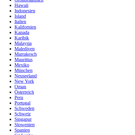
Hawaii
Indonesien
Island
Italien
Kalifornien
Kanada
Karibik
Malaysia
Malediven
Marrakesch
Mauritius
Mexiko
München
Neuseeland
New York
Oman
Österreich
Peru
Portugal
Schweden
Schweiz
Singapur
Slowenien
Spanien