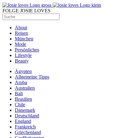
FOLGE JOSIE LOVES
About
Reisen
München
Mode
Persönliches
Lifestyle
Beauty
Ägypten
Allgemeine Tipps
Aruba
Australien
Bali
Brasilien
Chile
Dänemark
Deutschland
England
Frankreich
Griechenland
Großbritannien