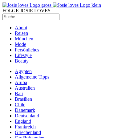
FOLGE JOSIE LOVES
About
Reisen
München
Mode
Persönliches
Lifestyle
Beauty
Ägypten
Allgemeine Tipps
Aruba
Australien
Bali
Brasilien
Chile
Dänemark
Deutschland
England
Frankreich
Griechenland
Großbritannien