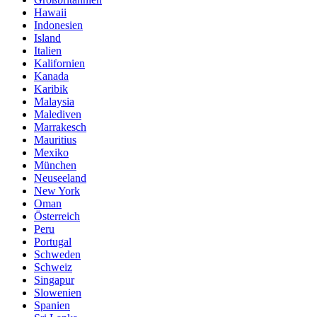
Hawaii
Indonesien
Island
Italien
Kalifornien
Kanada
Karibik
Malaysia
Malediven
Marrakesch
Mauritius
Mexiko
München
Neuseeland
New York
Oman
Österreich
Peru
Portugal
Schweden
Schweiz
Singapur
Slowenien
Spanien