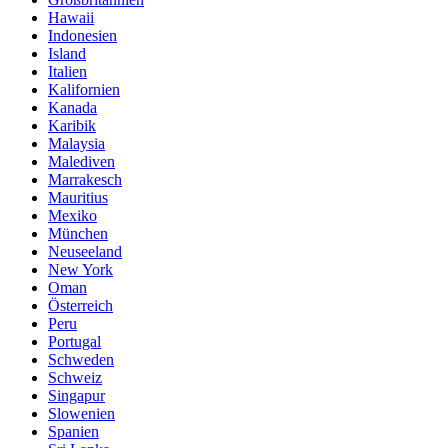
Hawaii
Indonesien
Island
Italien
Kalifornien
Kanada
Karibik
Malaysia
Malediven
Marrakesch
Mauritius
Mexiko
München
Neuseeland
New York
Oman
Österreich
Peru
Portugal
Schweden
Schweiz
Singapur
Slowenien
Spanien