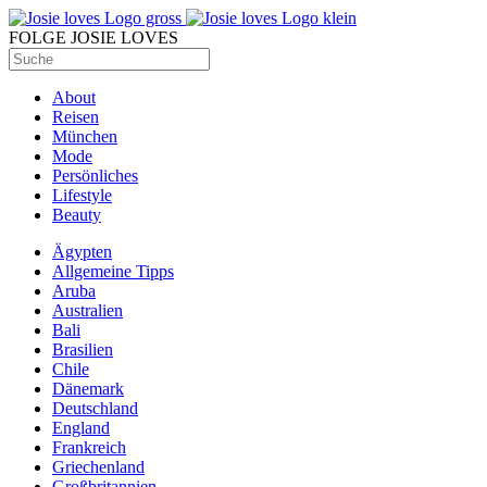
FOLGE JOSIE LOVES
About
Reisen
München
Mode
Persönliches
Lifestyle
Beauty
Ägypten
Allgemeine Tipps
Aruba
Australien
Bali
Brasilien
Chile
Dänemark
Deutschland
England
Frankreich
Griechenland
Großbritannien