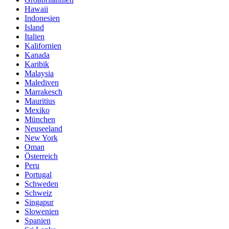
Hawaii
Indonesien
Island
Italien
Kalifornien
Kanada
Karibik
Malaysia
Malediven
Marrakesch
Mauritius
Mexiko
München
Neuseeland
New York
Oman
Österreich
Peru
Portugal
Schweden
Schweiz
Singapur
Slowenien
Spanien