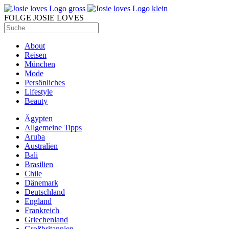
FOLGE JOSIE LOVES
About
Reisen
München
Mode
Persönliches
Lifestyle
Beauty
Ägypten
Allgemeine Tipps
Aruba
Australien
Bali
Brasilien
Chile
Dänemark
Deutschland
England
Frankreich
Griechenland
Großbritannien