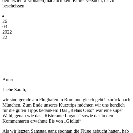
den letzten 6 Monaten) hat auch kein Fahrer versucht, da zu
bescheissen.
26
03
2022
22
Anna
Liebe Sarah,
wir sind gerade am Flughafen in Rom und gleich geht’s zurück nach
München. Zum Ende unseres Kurztrips möchten wir uns herzlich
für die guten Tipps bedanken! Das „Relais Orso“ war eine super
Wahl, genau wie das „Ristorante Lagana“ sowie das in den
Kommentaren erwähnte Eis von „Giolitti“.
Als wir letzten Samstag ganz spontan die Flüge gebucht hatten, hab