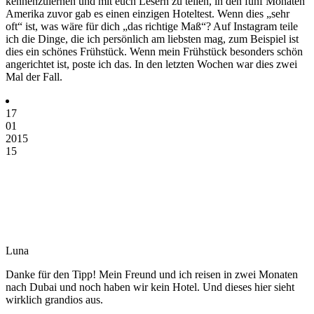
kennenzulernen und mit euch Lesern zu teilen, in den fünf Monaten
Amerika zuvor gab es einen einzigen Hoteltest. Wenn dies „sehr
oft“ ist, was wäre für dich „das richtige Maß“? Auf Instagram teile
ich die Dinge, die ich persönlich am liebsten mag, zum Beispiel ist
dies ein schönes Frühstück. Wenn mein Frühstück besonders schön
angerichtet ist, poste ich das. In den letzten Wochen war dies zwei
Mal der Fall.
17
01
2015
15
Luna
Danke für den Tipp! Mein Freund und ich reisen in zwei Monaten
nach Dubai und noch haben wir kein Hotel. Und dieses hier sieht
wirklich grandios aus.