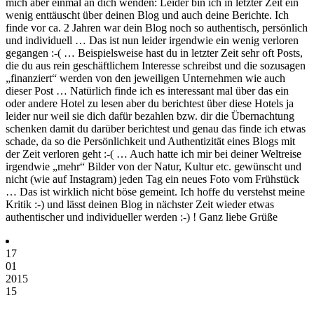
mich aber einmal an dich wenden: Leider bin ich in letzter Zeit ein
wenig enttäuscht über deinen Blog und auch deine Berichte. Ich
finde vor ca. 2 Jahren war dein Blog noch so authentisch, persönlich
und individuell … Das ist nun leider irgendwie ein wenig verloren
gegangen :-( … Beispielsweise hast du in letzter Zeit sehr oft Posts,
die du aus rein geschäftlichem Interesse schreibst und die sozusagen
„finanziert“ werden von den jeweiligen Unternehmen wie auch
dieser Post … Natürlich finde ich es interessant mal über das ein
oder andere Hotel zu lesen aber du berichtest über diese Hotels ja
leider nur weil sie dich dafür bezahlen bzw. dir die Übernachtung
schenken damit du darüber berichtest und genau das finde ich etwas
schade, da so die Persönlichkeit und Authentizität eines Blogs mit
der Zeit verloren geht :-( … Auch hatte ich mir bei deiner Weltreise
irgendwie „mehr“ Bilder von der Natur, Kultur etc. gewünscht und
nicht (wie auf Instagram) jeden Tag ein neues Foto vom Frühstück
… Das ist wirklich nicht böse gemeint. Ich hoffe du verstehst meine
Kritik :-) und lässt deinen Blog in nächster Zeit wieder etwas
authentischer und individueller werden :-) ! Ganz liebe Grüße
17
01
2015
15