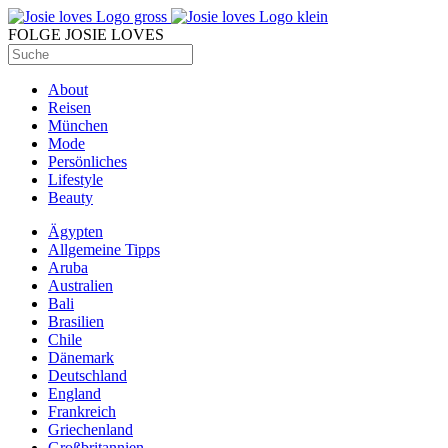
FOLGE JOSIE LOVES
About
Reisen
München
Mode
Persönliches
Lifestyle
Beauty
Ägypten
Allgemeine Tipps
Aruba
Australien
Bali
Brasilien
Chile
Dänemark
Deutschland
England
Frankreich
Griechenland
Großbritannien