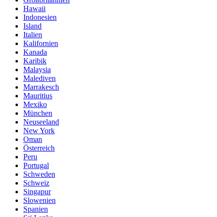
Hawaii
Indonesien
Island
Italien
Kalifornien
Kanada
Karibik
Malaysia
Malediven
Marrakesch
Mauritius
Mexiko
München
Neuseeland
New York
Oman
Österreich
Peru
Portugal
Schweden
Schweiz
Singapur
Slowenien
Spanien