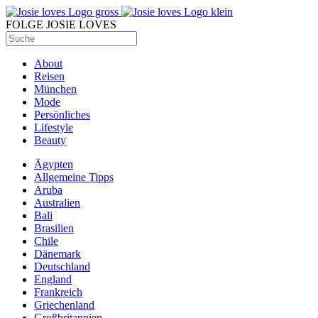
FOLGE JOSIE LOVES
About
Reisen
München
Mode
Persönliches
Lifestyle
Beauty
Ägypten
Allgemeine Tipps
Aruba
Australien
Bali
Brasilien
Chile
Dänemark
Deutschland
England
Frankreich
Griechenland
Großbritannien