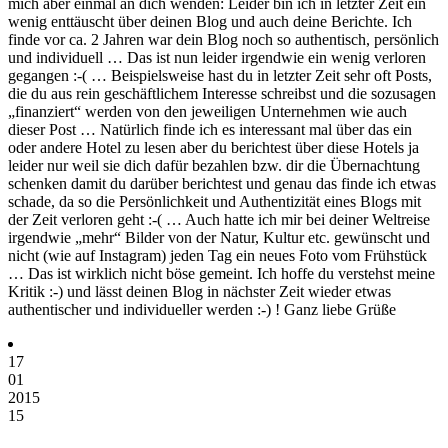
mich aber einmal an dich wenden: Leider bin ich in letzter Zeit ein
wenig enttäuscht über deinen Blog und auch deine Berichte. Ich
finde vor ca. 2 Jahren war dein Blog noch so authentisch, persönlich
und individuell … Das ist nun leider irgendwie ein wenig verloren
gegangen :-( … Beispielsweise hast du in letzter Zeit sehr oft Posts,
die du aus rein geschäftlichem Interesse schreibst und die sozusagen
„finanziert“ werden von den jeweiligen Unternehmen wie auch
dieser Post … Natürlich finde ich es interessant mal über das ein
oder andere Hotel zu lesen aber du berichtest über diese Hotels ja
leider nur weil sie dich dafür bezahlen bzw. dir die Übernachtung
schenken damit du darüber berichtest und genau das finde ich etwas
schade, da so die Persönlichkeit und Authentizität eines Blogs mit
der Zeit verloren geht :-( … Auch hatte ich mir bei deiner Weltreise
irgendwie „mehr“ Bilder von der Natur, Kultur etc. gewünscht und
nicht (wie auf Instagram) jeden Tag ein neues Foto vom Frühstück
… Das ist wirklich nicht böse gemeint. Ich hoffe du verstehst meine
Kritik :-) und lässt deinen Blog in nächster Zeit wieder etwas
authentischer und individueller werden :-) ! Ganz liebe Grüße
17
01
2015
15