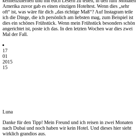
kennenzulernen und mit euch Lesern zu teilen, in den fünf Monaten
Amerika zuvor gab es einen einzigen Hoteltest. Wenn dies „sehr
oft“ ist, was wäre für dich „das richtige Maß“? Auf Instagram teile
ich die Dinge, die ich persönlich am liebsten mag, zum Beispiel ist
dies ein schönes Frühstück. Wenn mein Frühstück besonders schön
angerichtet ist, poste ich das. In den letzten Wochen war dies zwei
Mal der Fall.
17
01
2015
15
Luna
Danke für den Tipp! Mein Freund und ich reisen in zwei Monaten
nach Dubai und noch haben wir kein Hotel. Und dieses hier sieht
wirklich grandios aus.