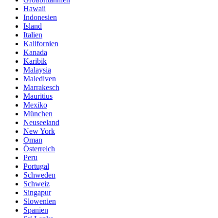
Hawaii
Indonesien
Island
Italien
Kalifornien
Kanada
Karibik
Malaysia
Malediven
Marrakesch
Mauritius
Mexiko
München
Neuseeland
New York
Oman
Österreich
Peru
Portugal
Schweden
Schweiz
Singapur
Slowenien
Spanien