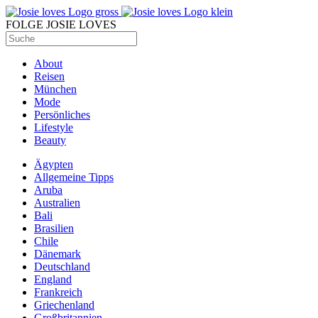
FOLGE JOSIE LOVES
About
Reisen
München
Mode
Persönliches
Lifestyle
Beauty
Ägypten
Allgemeine Tipps
Aruba
Australien
Bali
Brasilien
Chile
Dänemark
Deutschland
England
Frankreich
Griechenland
Großbritannien