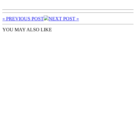
« PREV
IOUS POST
NEXT
POST
»
YOU MAY ALSO LIKE