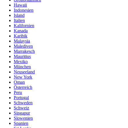
Hawaii
Indonesien
Island
Italien
Kalifornien
Kanada
Karibik
Malaysia
Malediven
Marrakesch
Mauritius
Mexiko
München
Neuseeland
New York
Oman
Österreich
Peru
Portugal
Schweden
Schweiz
Singapur
Slowenien
Spanien