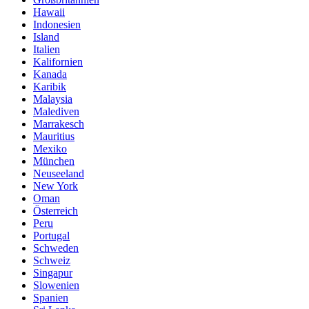
Hawaii
Indonesien
Island
Italien
Kalifornien
Kanada
Karibik
Malaysia
Malediven
Marrakesch
Mauritius
Mexiko
München
Neuseeland
New York
Oman
Österreich
Peru
Portugal
Schweden
Schweiz
Singapur
Slowenien
Spanien