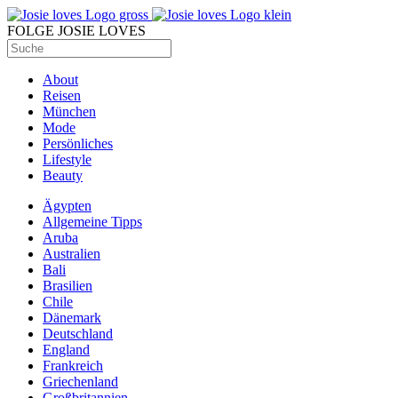
FOLGE JOSIE LOVES
About
Reisen
München
Mode
Persönliches
Lifestyle
Beauty
Ägypten
Allgemeine Tipps
Aruba
Australien
Bali
Brasilien
Chile
Dänemark
Deutschland
England
Frankreich
Griechenland
Großbritannien