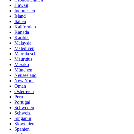
Hawaii
Indonesien
Island
Italien
Kalifornien
Kanada
Karibik
Malaysia
Malediven
Marrakesch
Mauritius
Mexiko
München
Neuseeland
New York
Oman
Österreich
Peru
Portugal
Schweden
Schweiz
Singapur
Slowenien
Spanien