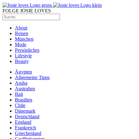
FOLGE JOSIE LOVES
About
Reisen
München
Mode
Persönliches
Lifestyle
Beauty
Ägypten
Allgemeine Tipps
Aruba
Australien
Bali
Brasilien
Chile
Dänemark
Deutschland
England
Frankreich
Griechenland
Großbritannien