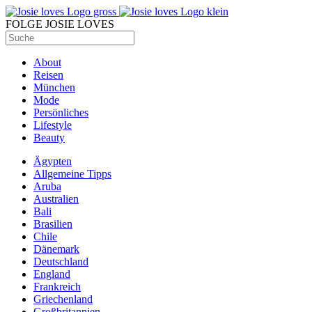
FOLGE JOSIE LOVES
About
Reisen
München
Mode
Persönliches
Lifestyle
Beauty
Ägypten
Allgemeine Tipps
Aruba
Australien
Bali
Brasilien
Chile
Dänemark
Deutschland
England
Frankreich
Griechenland
Großbritannien