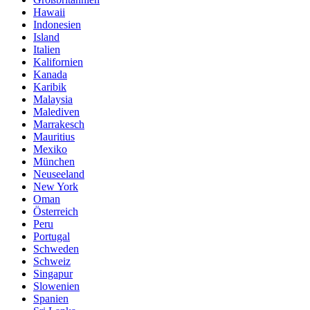
Hawaii
Indonesien
Island
Italien
Kalifornien
Kanada
Karibik
Malaysia
Malediven
Marrakesch
Mauritius
Mexiko
München
Neuseeland
New York
Oman
Österreich
Peru
Portugal
Schweden
Schweiz
Singapur
Slowenien
Spanien