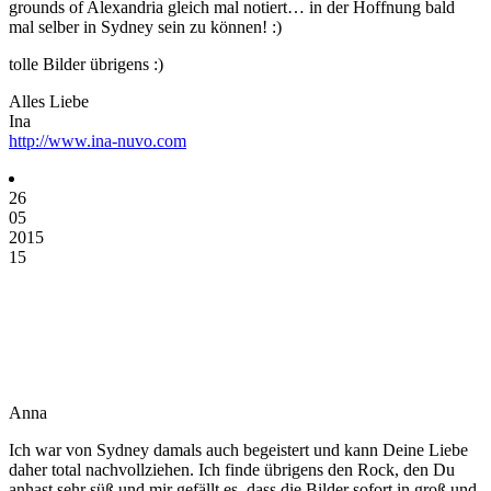
grounds of Alexandria gleich mal notiert… in der Hoffnung bald
mal selber in Sydney sein zu können! :)
tolle Bilder übrigens :)
Alles Liebe
Ina
http://www.ina-nuvo.com
26
05
2015
15
Anna
Ich war von Sydney damals auch begeistert und kann Deine Liebe
daher total nachvollziehen. Ich finde übrigens den Rock, den Du
anhast sehr süß und mir gefällt es, dass die Bilder sofort in groß und