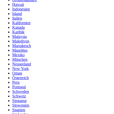
Hawaii
Indonesien
Island
Italien
Kalifornien
Kanada
Karibik
Malaysia
Malediven
Marrakesch
Mauritius
Mexiko
München
Neuseeland
New York
Oman
Österreich
Peru
Portugal
Schweden
Schweiz
Singapur
Slowenien
Spanien