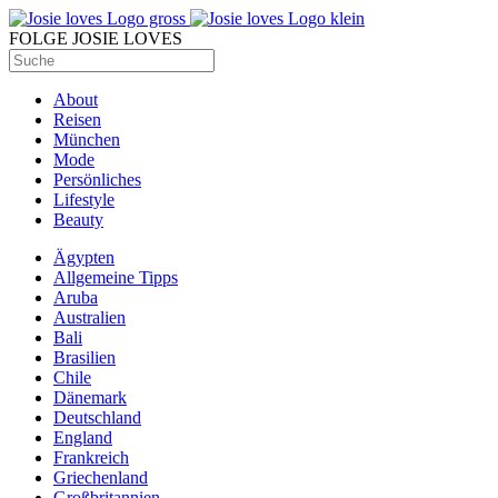
FOLGE JOSIE LOVES
About
Reisen
München
Mode
Persönliches
Lifestyle
Beauty
Ägypten
Allgemeine Tipps
Aruba
Australien
Bali
Brasilien
Chile
Dänemark
Deutschland
England
Frankreich
Griechenland
Großbritannien