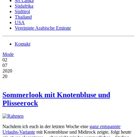
Sri Lanka
Südafrika
Südtirol
Thailand
USA
Vereinigte Arabische Emirate
Kontakt
Mode
02
07
2020
20
Sommerlook mit Knotenbluse und
Plisseerock
Nachdem ich euch in der letzten Woche eine
ganz entspannte
Urlaubs-Variante
mit Knotenbluse und Midirock zeigte, folgt heute