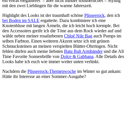
ein etwas eleganteres – aber nicht minder sommerliches – Styling
mit den zwei Lieblingen für die warme Jahreszeit.
Highlight des Looks ist der traumhaft schöne
Plisseerock
, den ich
bei Boden im SALE
ergatterte. Dazu kombiniere ich eine
Knotenbluse mit langen Ärmeln, die ich leicht hoch kremple. Bei
den Accessoires greife ich die Töne aus dem Rock wieder auf und
wähle neben meiner rosafarbenen
Chloé Nile Bag
auch Pumps im
selben Farbton. Einen weiteren Akzent setze ich mit grünen
Schmucksteinen an meinen verspielten Blätter-Ohrringen. Nicht
fehlen dürfen auch meine liebsten
Batu Bali Armbänder
und die All
Time Favorite Sonnenbrille von
Dolce & Gabbana
. Alle Details des
Looks habe ich euch wie immer weiter unten verlinkt.
Nachdem die
Plisseerock-Themenwoche
im Winter so gut ankam:
Hätte ihr Interesse an einer Sommer-Ausgabe?