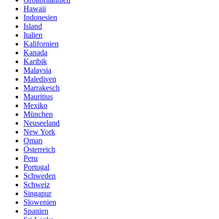
Hawaii
Indonesien
Island
Italien
Kalifornien
Kanada
Karibik
Malaysia
Malediven
Marrakesch
Mauritius
Mexiko
München
Neuseeland
New York
Oman
Österreich
Peru
Portugal
Schweden
Schweiz
Singapur
Slowenien
Spanien