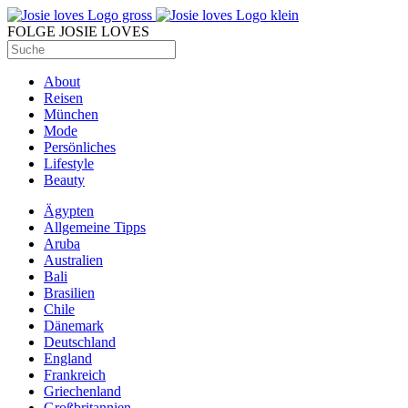
FOLGE JOSIE LOVES
About
Reisen
München
Mode
Persönliches
Lifestyle
Beauty
Ägypten
Allgemeine Tipps
Aruba
Australien
Bali
Brasilien
Chile
Dänemark
Deutschland
England
Frankreich
Griechenland
Großbritannien