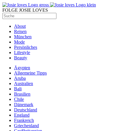
FOLGE JOSIE LOVES
About
Reisen
München
Mode
Persönliches
Lifestyle
Beauty
Ägypten
Allgemeine Tipps
Aruba
Australien
Bali
Brasilien
Chile
Dänemark
Deutschland
England
Frankreich
Griechenland
Großbritannien