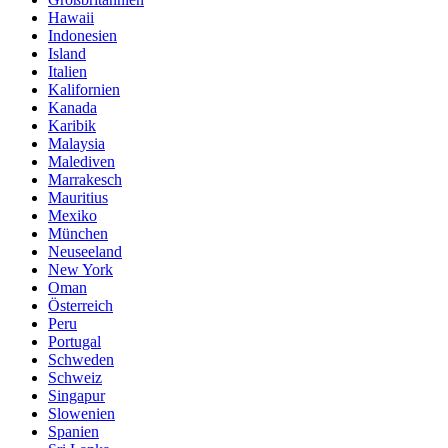
Hawaii
Indonesien
Island
Italien
Kalifornien
Kanada
Karibik
Malaysia
Malediven
Marrakesch
Mauritius
Mexiko
München
Neuseeland
New York
Oman
Österreich
Peru
Portugal
Schweden
Schweiz
Singapur
Slowenien
Spanien