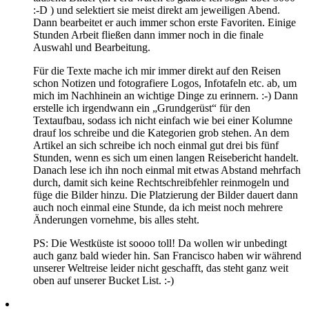
:-D ) und selektiert sie meist direkt am jeweiligen Abend.
Dann bearbeitet er auch immer schon erste Favoriten. Einige
Stunden Arbeit fließen dann immer noch in die finale
Auswahl und Bearbeitung.
Für die Texte mache ich mir immer direkt auf den Reisen
schon Notizen und fotografiere Logos, Infotafeln etc. ab, um
mich im Nachhinein an wichtige Dinge zu erinnern. :-) Dann
erstelle ich irgendwann ein „Grundgerüst“ für den
Textaufbau, sodass ich nicht einfach wie bei einer Kolumne
drauf los schreibe und die Kategorien grob stehen. An dem
Artikel an sich schreibe ich noch einmal gut drei bis fünf
Stunden, wenn es sich um einen langen Reisebericht handelt.
Danach lese ich ihn noch einmal mit etwas Abstand mehrfach
durch, damit sich keine Rechtschreibfehler reinmogeln und
füge die Bilder hinzu. Die Platzierung der Bilder dauert dann
auch noch einmal eine Stunde, da ich meist noch mehrere
Änderungen vornehme, bis alles steht.
PS: Die Westküste ist soooo toll! Da wollen wir unbedingt
auch ganz bald wieder hin. San Francisco haben wir während
unserer Weltreise leider nicht geschafft, das steht ganz weit
oben auf unserer Bucket List. :-)