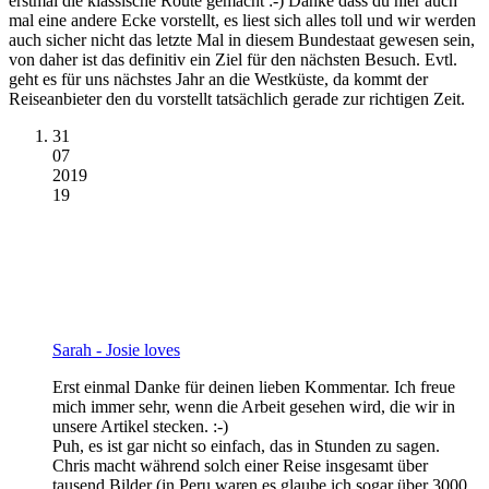
erstmal die klassische Route gemacht :-) Danke dass du hier auch
mal eine andere Ecke vorstellt, es liest sich alles toll und wir werden
auch sicher nicht das letzte Mal in diesem Bundestaat gewesen sein,
von daher ist das definitiv ein Ziel für den nächsten Besuch. Evtl.
geht es für uns nächstes Jahr an die Westküste, da kommt der
Reiseanbieter den du vorstellt tatsächlich gerade zur richtigen Zeit.
31
07
2019
19
Sarah - Josie loves
Erst einmal Danke für deinen lieben Kommentar. Ich freue
mich immer sehr, wenn die Arbeit gesehen wird, die wir in
unsere Artikel stecken. :-)
Puh, es ist gar nicht so einfach, das in Stunden zu sagen.
Chris macht während solch einer Reise insgesamt über
tausend Bilder (in Peru waren es glaube ich sogar über 3000