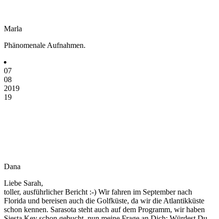
Marla
Phänomenale Aufnahmen.
07
08
2019
19
Dana
Liebe Sarah,
toller, ausführlicher Bericht :-) Wir fahren im September nach
Florida und bereisen auch die Golfküste, da wir die Atlantikküste
schon kennen. Sarasota steht auch auf dem Programm, wir haben
Siesta Key schon gebucht, nun meine Frage an Dich: Würdest Du