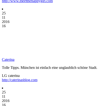
http://www.meetthehappygirl.com
25
11
2016
16
Caterina
Tolle Tipps. München ist einfach eine unglaublich schöne Stadt.
LG caterina
http://caterinasblog.com
25
11
2016
16