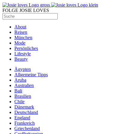
FOLGE JOSIE LOVES
About
Reisen
München
Mode
Persönliches
Lifestyle
Beauty
Ägypten
Allgemeine Tipps
Aruba
Australien
Bali
Brasilien
Chile
Dänemark
Deutschland
England
Frankreich
Griechenland
Großbritannien