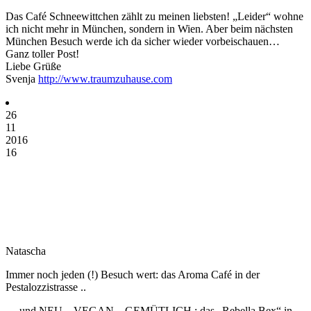
Das Café Schneewittchen zählt zu meinen liebsten! „Leider“ wohne
ich nicht mehr in München, sondern in Wien. Aber beim nächsten
München Besuch werde ich da sicher wieder vorbeischauen…
Ganz toller Post!
Liebe Grüße
Svenja
http://www.traumzuhause.com
26
11
2016
16
Natascha
Immer noch jeden (!) Besuch wert: das Aroma Café in der
Pestalozzistrasse ..
… und NEU – VEGAN – GEMÜTLICH : das „Rebella Bex“ in