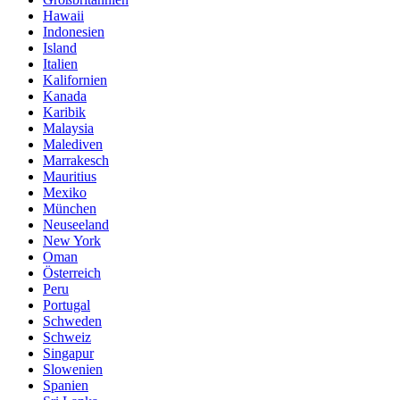
Hawaii
Indonesien
Island
Italien
Kalifornien
Kanada
Karibik
Malaysia
Malediven
Marrakesch
Mauritius
Mexiko
München
Neuseeland
New York
Oman
Österreich
Peru
Portugal
Schweden
Schweiz
Singapur
Slowenien
Spanien