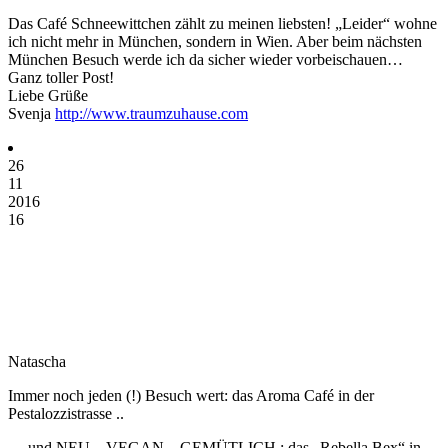
Das Café Schneewittchen zählt zu meinen liebsten! „Leider“ wohne
ich nicht mehr in München, sondern in Wien. Aber beim nächsten
München Besuch werde ich da sicher wieder vorbeischauen…
Ganz toller Post!
Liebe Grüße
Svenja
http://www.traumzuhause.com
26
11
2016
16
Natascha
Immer noch jeden (!) Besuch wert: das Aroma Café in der
Pestalozzistrasse ..
… und NEU – VEGAN – GEMÜTLICH : das „Rebella Bex“ in