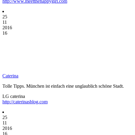
http://www.meetthehappygirl.com
25
11
2016
16
Caterina
Tolle Tipps. München ist einfach eine unglaublich schöne Stadt.
LG caterina
http://caterinasblog.com
25
11
2016
16