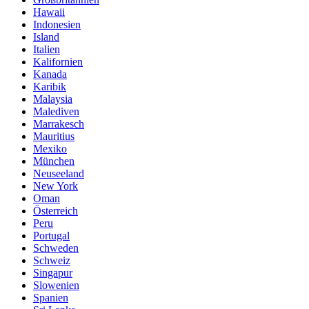
Hawaii
Indonesien
Island
Italien
Kalifornien
Kanada
Karibik
Malaysia
Malediven
Marrakesch
Mauritius
Mexiko
München
Neuseeland
New York
Oman
Österreich
Peru
Portugal
Schweden
Schweiz
Singapur
Slowenien
Spanien