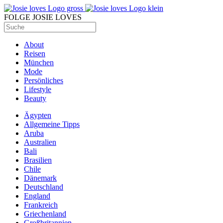
FOLGE JOSIE LOVES
About
Reisen
München
Mode
Persönliches
Lifestyle
Beauty
Ägypten
Allgemeine Tipps
Aruba
Australien
Bali
Brasilien
Chile
Dänemark
Deutschland
England
Frankreich
Griechenland
Großbritannien