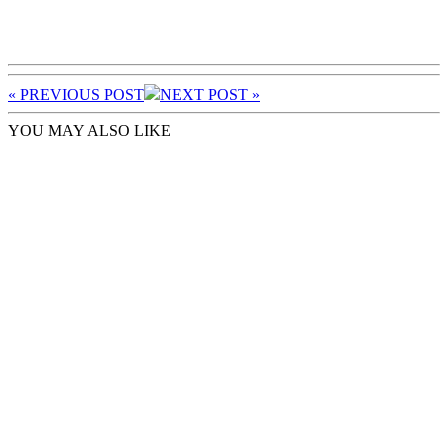
« PREV
IOUS POST
NEXT
POST
»
YOU MAY ALSO LIKE