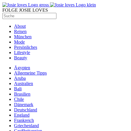
FOLGE JOSIE LOVES
About
Reisen
München
Mode
Persönliches
Lifestyle
Beauty
Ägypten
Allgemeine Tipps
Aruba
Australien
Bali
Brasilien
Chile
Dänemark
Deutschland
England
Frankreich
Griechenland
Großbritannien