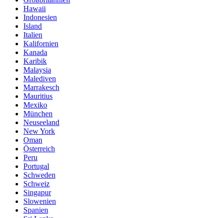
Hawaii
Indonesien
Island
Italien
Kalifornien
Kanada
Karibik
Malaysia
Malediven
Marrakesch
Mauritius
Mexiko
München
Neuseeland
New York
Oman
Österreich
Peru
Portugal
Schweden
Schweiz
Singapur
Slowenien
Spanien