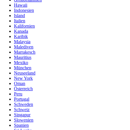
Hawaii
Indonesien
Island
Italien
Kalifornien
Kanada
Karibik
Malaysia
Malediven
Marrakesch
Mauritius
Mexiko
München
Neuseeland
New York
Oman
Österreich
Peru
Portugal
Schweden
Schweiz
Singapur
Slowenien
Spanien