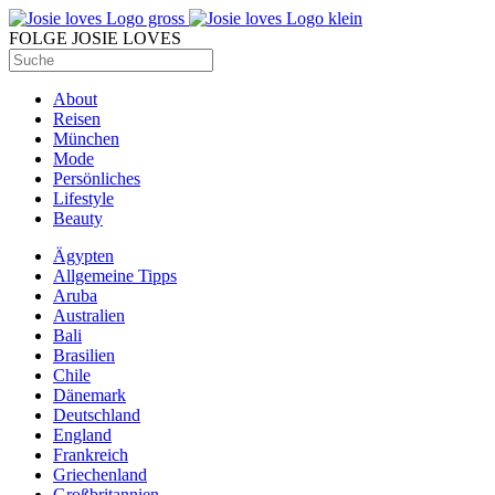
FOLGE JOSIE LOVES
About
Reisen
München
Mode
Persönliches
Lifestyle
Beauty
Ägypten
Allgemeine Tipps
Aruba
Australien
Bali
Brasilien
Chile
Dänemark
Deutschland
England
Frankreich
Griechenland
Großbritannien