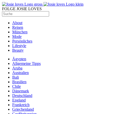
FOLGE JOSIE LOVES
About
Reisen
München
Mode
Persönliches
Lifestyle
Beauty
Ägypten
Allgemeine Tipps
Aruba
Australien
Bali
Brasilien
Chile
Dänemark
Deutschland
England
Frankreich
Griechenland
Großbritannien