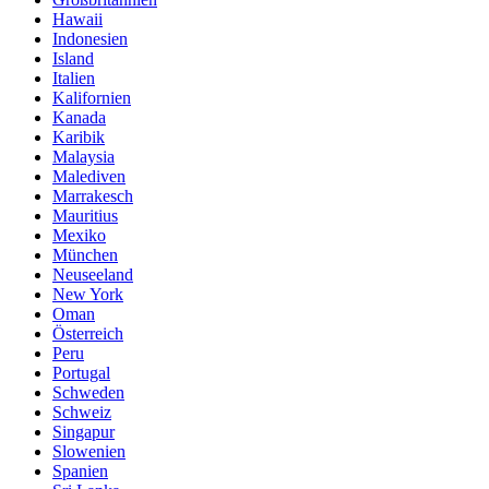
Hawaii
Indonesien
Island
Italien
Kalifornien
Kanada
Karibik
Malaysia
Malediven
Marrakesch
Mauritius
Mexiko
München
Neuseeland
New York
Oman
Österreich
Peru
Portugal
Schweden
Schweiz
Singapur
Slowenien
Spanien