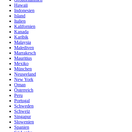
Hawaii
Indonesien
Island
Italien
Kalifornien
Kanada
Karibik
Malaysia
Malediven
Marrakesch
Mauritius
Mexiko
München
Neuseeland
New York
Oman
Österreich
Peru
Portugal
Schweden
Schweiz
Singapur
Slowenien
Spanien