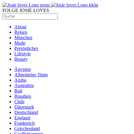
FOLGE JOSIE LOVES
About
Reisen
München
Mode
Persönliches
Lifestyle
Beauty
Ägypten
Allgemeine Tipps
Aruba
Australien
Bali
Brasilien
Chile
Dänemark
Deutschland
England
Frankreich
Griechenland
Großbritannien