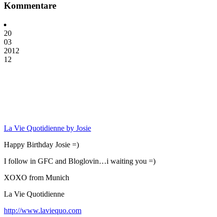
Kommentare
20
03
2012
12
La Vie Quotidienne by Josie
Happy Birthday Josie =)
I follow in GFC and Bloglovin…i waiting you =)
XOXO from Munich
La Vie Quotidienne
http://www.laviequo.com