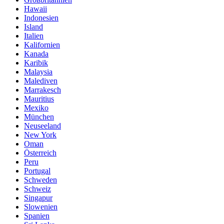
Hawaii
Indonesien
Island
Italien
Kalifornien
Kanada
Karibik
Malaysia
Malediven
Marrakesch
Mauritius
Mexiko
München
Neuseeland
New York
Oman
Österreich
Peru
Portugal
Schweden
Schweiz
Singapur
Slowenien
Spanien