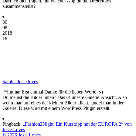
Darf ich dich fragen, mit welcher App du die Dreierfotos
zusammenstellst?
30
08
2018
18
Sarah - Josie loves
@Ingma: Erst einmal Danke für die lieben Worte. :-)
Du meinst die Bilder unten? Das ist unsere Galerie-Ansicht. Also
wenn man auf eines der kleinen Bilder klickt, landet man in der
Galerie. Diese wird mit einem WordPress-Plugin erstellt.
Pingback:
„Fashion2Night: Ein Kurztripp mit der EUROPA 2“ von
Josie Loves
© 2026 Josie Loves