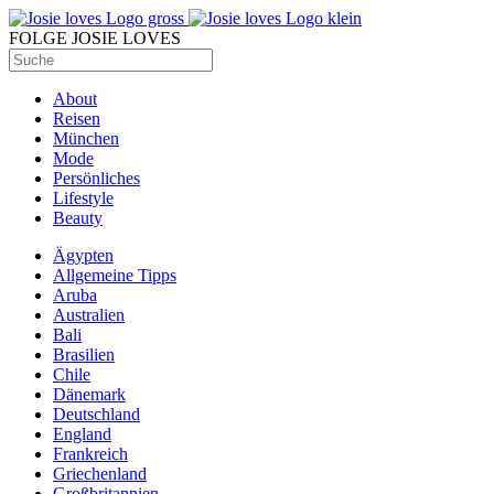
FOLGE JOSIE LOVES
About
Reisen
München
Mode
Persönliches
Lifestyle
Beauty
Ägypten
Allgemeine Tipps
Aruba
Australien
Bali
Brasilien
Chile
Dänemark
Deutschland
England
Frankreich
Griechenland
Großbritannien