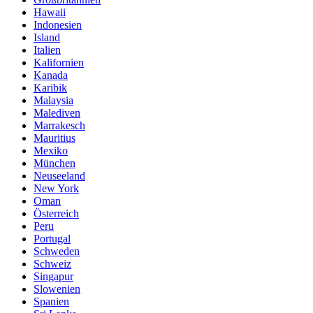
Hawaii
Indonesien
Island
Italien
Kalifornien
Kanada
Karibik
Malaysia
Malediven
Marrakesch
Mauritius
Mexiko
München
Neuseeland
New York
Oman
Österreich
Peru
Portugal
Schweden
Schweiz
Singapur
Slowenien
Spanien