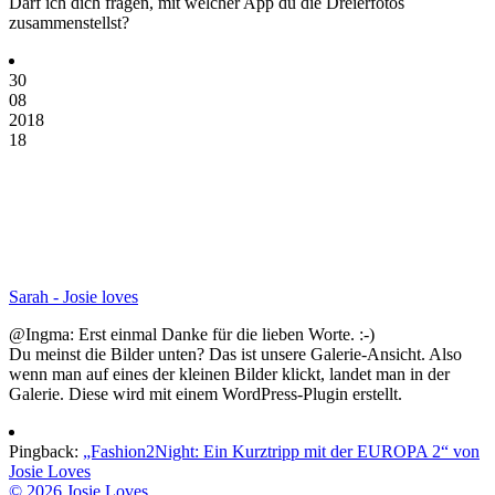
Darf ich dich fragen, mit welcher App du die Dreierfotos
zusammenstellst?
30
08
2018
18
Sarah - Josie loves
@Ingma: Erst einmal Danke für die lieben Worte. :-)
Du meinst die Bilder unten? Das ist unsere Galerie-Ansicht. Also
wenn man auf eines der kleinen Bilder klickt, landet man in der
Galerie. Diese wird mit einem WordPress-Plugin erstellt.
Pingback:
„Fashion2Night: Ein Kurztripp mit der EUROPA 2“ von
Josie Loves
© 2026 Josie Loves