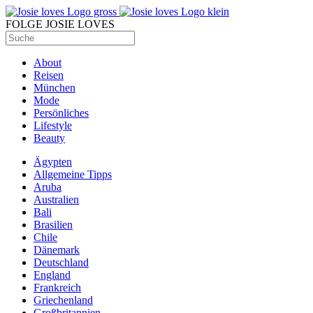
FOLGE JOSIE LOVES
About
Reisen
München
Mode
Persönliches
Lifestyle
Beauty
Ägypten
Allgemeine Tipps
Aruba
Australien
Bali
Brasilien
Chile
Dänemark
Deutschland
England
Frankreich
Griechenland
Großbritannien