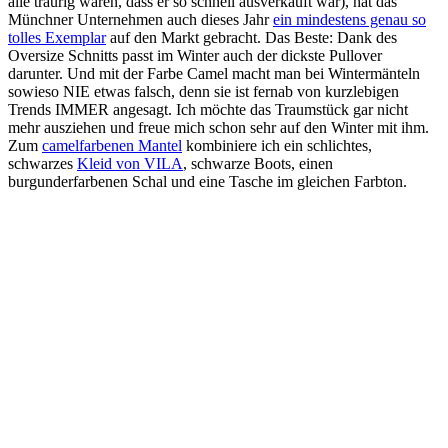
alle traurig waren, dass er so schnell ausverkauft war), hat das
Münchner Unternehmen auch dieses Jahr
ein mindestens genau so
tolles Exemplar
auf den Markt gebracht. Das Beste: Dank des
Oversize Schnitts passt im Winter auch der dickste Pullover
darunter. Und mit der Farbe Camel macht man bei Wintermänteln
sowieso NIE etwas falsch, denn sie ist fernab von kurzlebigen
Trends IMMER angesagt. Ich möchte das Traumstück gar nicht
mehr ausziehen und freue mich schon sehr auf den Winter mit ihm.
Zum
camelfarbenen Mantel
kombiniere ich ein schlichtes,
schwarzes
Kleid von VILA
, schwarze Boots, einen
burgunderfarbenen Schal und eine Tasche im gleichen Farbton.