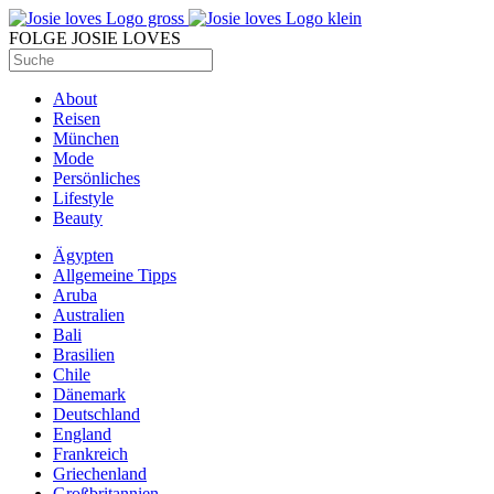
FOLGE JOSIE LOVES
About
Reisen
München
Mode
Persönliches
Lifestyle
Beauty
Ägypten
Allgemeine Tipps
Aruba
Australien
Bali
Brasilien
Chile
Dänemark
Deutschland
England
Frankreich
Griechenland
Großbritannien