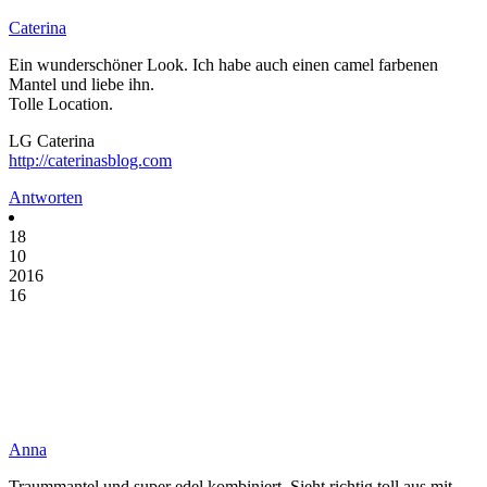
Caterina
Ein wunderschöner Look. Ich habe auch einen camel farbenen
Mantel und liebe ihn.
Tolle Location.
LG Caterina
http://caterinasblog.com
Antworten
18
10
2016
16
Anna
Traummantel und super edel kombiniert. Sieht richtig toll aus mit