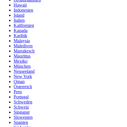
Hawaii
Indonesien
Island
Italien
Kalifornien
Kanada
Karibik
Malaysia
Malediven
Marrakesch
Mauritius
Mexiko
München
Neuseeland
New York
Oman
Österreich
Peru
Portugal
Schweden
Schweiz
Singapur
Slowenien
Spanien