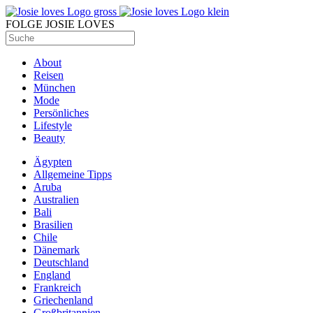
FOLGE JOSIE LOVES
About
Reisen
München
Mode
Persönliches
Lifestyle
Beauty
Ägypten
Allgemeine Tipps
Aruba
Australien
Bali
Brasilien
Chile
Dänemark
Deutschland
England
Frankreich
Griechenland
Großbritannien