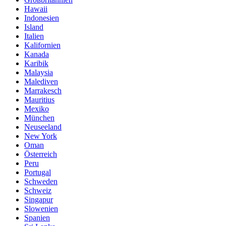
Hawaii
Indonesien
Island
Italien
Kalifornien
Kanada
Karibik
Malaysia
Malediven
Marrakesch
Mauritius
Mexiko
München
Neuseeland
New York
Oman
Österreich
Peru
Portugal
Schweden
Schweiz
Singapur
Slowenien
Spanien