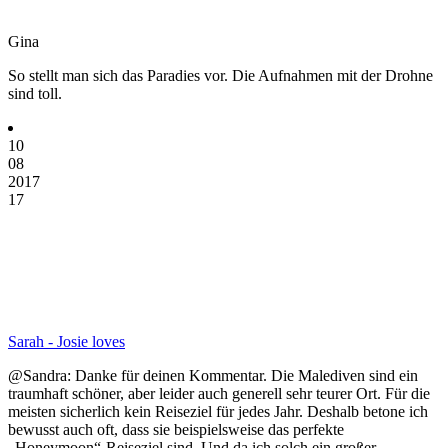
Gina
So stellt man sich das Paradies vor. Die Aufnahmen mit der Drohne
sind toll.
10
08
2017
17
Sarah - Josie loves
@Sandra: Danke für deinen Kommentar. Die Malediven sind ein
traumhaft schöner, aber leider auch generell sehr teurer Ort. Für die
meisten sicherlich kein Reiseziel für jedes Jahr. Deshalb betone ich
bewusst auch oft, dass sie beispielsweise das perfekte
„Honeymoon“-Reiseziel sind. Und da ich solch ein großer