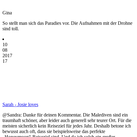
Gina
So stellt man sich das Paradies vor. Die Aufnahmen mit der Drohne
sind toll.
10
08
2017
17
Sarah - Josie loves
@Sandra: Danke für deinen Kommentar. Die Malediven sind ein
traumhaft schöner, aber leider auch generell sehr teurer Ort. Für die
meisten sicherlich kein Reiseziel für jedes Jahr. Deshalb betone ich
bewusst auch oft, dass sie beispielsweise das perfekte
„Honeymoon“-Reiseziel sind. Und da ich solch ein großer