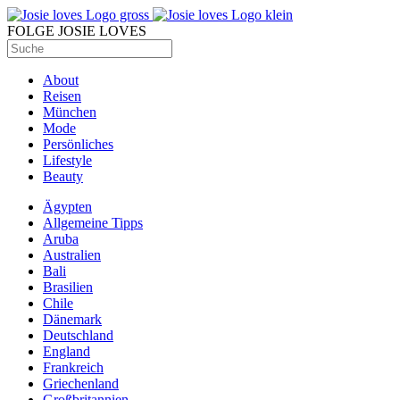
FOLGE JOSIE LOVES
About
Reisen
München
Mode
Persönliches
Lifestyle
Beauty
Ägypten
Allgemeine Tipps
Aruba
Australien
Bali
Brasilien
Chile
Dänemark
Deutschland
England
Frankreich
Griechenland
Großbritannien