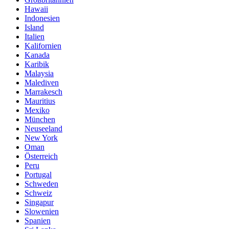
Hawaii
Indonesien
Island
Italien
Kalifornien
Kanada
Karibik
Malaysia
Malediven
Marrakesch
Mauritius
Mexiko
München
Neuseeland
New York
Oman
Österreich
Peru
Portugal
Schweden
Schweiz
Singapur
Slowenien
Spanien