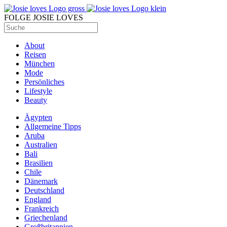
FOLGE JOSIE LOVES
About
Reisen
München
Mode
Persönliches
Lifestyle
Beauty
Ägypten
Allgemeine Tipps
Aruba
Australien
Bali
Brasilien
Chile
Dänemark
Deutschland
England
Frankreich
Griechenland
Großbritannien