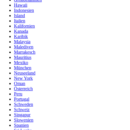
Hawaii
Indonesien
Island
Italien
Kalifornien
Kanada
Karibik
Malaysia
Malediven
Marrakesch
Mauritius
Mexiko
München
Neuseeland
New York
Oman
Österreich
Peru
Portugal
Schweden
Schweiz
Singapur
Slowenien
Spanien