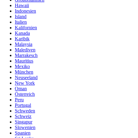
Hawaii
Indonesien
Island
Italien
Kalifornien
Kanada
Karibik
Malaysia
Malediven
Marrakesch
Mauritius
Mexiko
München
Neuseeland
New York
Oman
Österreich
Peru
Portugal
Schweden
Schweiz
Singapur
Slowenien
Spanien