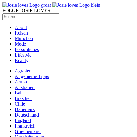
FOLGE JOSIE LOVES
About
Reisen
München
Mode
Persönliches
Lifestyle
Beauty
Ägypten
Allgemeine Tipps
Aruba
Australien
Bali
Brasilien
Chile
Dänemark
Deutschland
England
Frankreich
Griechenland
Großbritannien