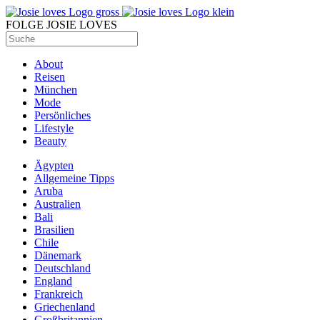
FOLGE JOSIE LOVES
About
Reisen
München
Mode
Persönliches
Lifestyle
Beauty
Ägypten
Allgemeine Tipps
Aruba
Australien
Bali
Brasilien
Chile
Dänemark
Deutschland
England
Frankreich
Griechenland
Großbritannien