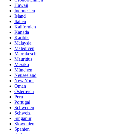
Hawaii
Indonesien
Island
Italien
Kalifornien
Kanada
Karibik
Malaysia
Malediven
Marrakesch
Mauritius
Mexiko
München
Neuseeland
New York
Oman
Österreich
Peru
Portugal
Schweden
Schweiz
Singapur
Slowenien
Spanien