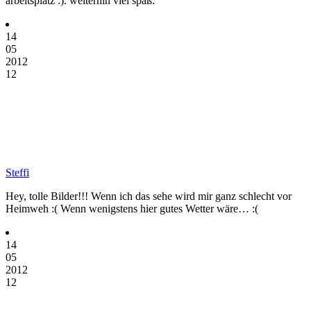
arbeitsplatz :). weiterhin viel spaß.
14
05
2012
12
Steffi
Hey, tolle Bilder!!! Wenn ich das sehe wird mir ganz schlecht vor
Heimweh :( Wenn wenigstens hier gutes Wetter wäre… :(
14
05
2012
12