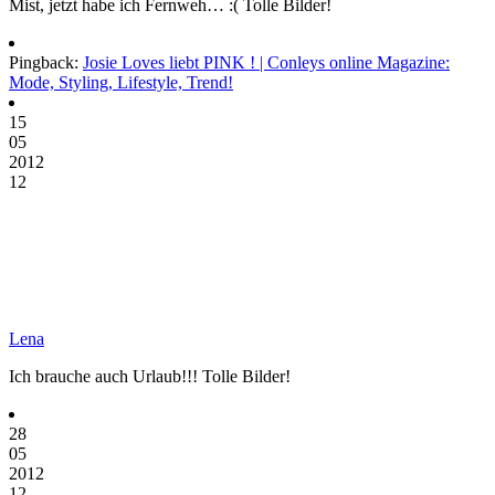
Mist, jetzt habe ich Fernweh… :( Tolle Bilder!
Pingback:
Josie Loves liebt PINK ! | Conleys online Magazine:
Mode, Styling, Lifestyle, Trend!
15
05
2012
12
Lena
Ich brauche auch Urlaub!!! Tolle Bilder!
28
05
2012
12