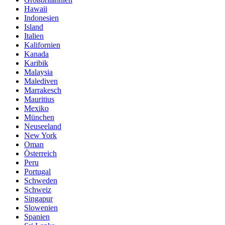
Hawaii
Indonesien
Island
Italien
Kalifornien
Kanada
Karibik
Malaysia
Malediven
Marrakesch
Mauritius
Mexiko
München
Neuseeland
New York
Oman
Österreich
Peru
Portugal
Schweden
Schweiz
Singapur
Slowenien
Spanien