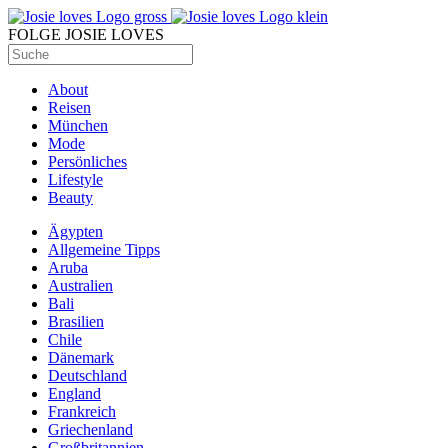
FOLGE JOSIE LOVES
About
Reisen
München
Mode
Persönliches
Lifestyle
Beauty
Ägypten
Allgemeine Tipps
Aruba
Australien
Bali
Brasilien
Chile
Dänemark
Deutschland
England
Frankreich
Griechenland
Großbritannien