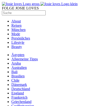
FOLGE JOSIE LOVES
About
Reisen
München
Mode
Persönliches
Lifestyle
Beauty
Ägypten
Allgemeine Tipps
Aruba
Australien
Bali
Brasilien
Chile
Dänemark
Deutschland
England
Frankreich
Griechenland
Großbritannien