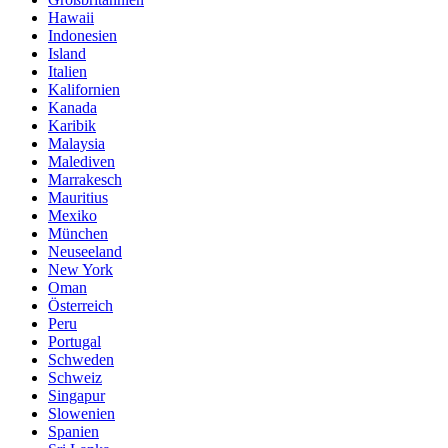
Hawaii
Indonesien
Island
Italien
Kalifornien
Kanada
Karibik
Malaysia
Malediven
Marrakesch
Mauritius
Mexiko
München
Neuseeland
New York
Oman
Österreich
Peru
Portugal
Schweden
Schweiz
Singapur
Slowenien
Spanien