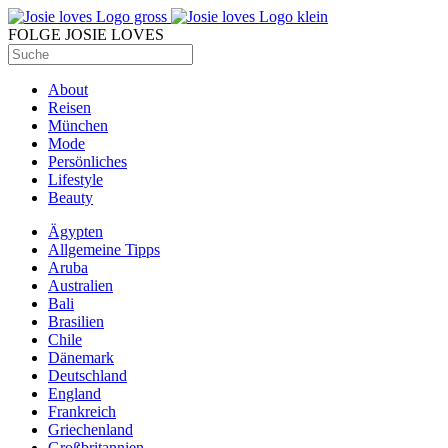
FOLGE JOSIE LOVES
About
Reisen
München
Mode
Persönliches
Lifestyle
Beauty
Ägypten
Allgemeine Tipps
Aruba
Australien
Bali
Brasilien
Chile
Dänemark
Deutschland
England
Frankreich
Griechenland
Großbritannien