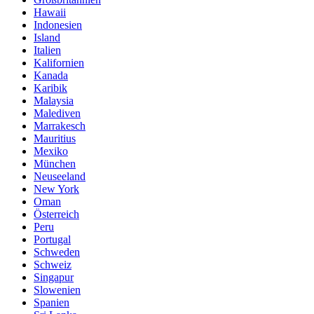
Hawaii
Indonesien
Island
Italien
Kalifornien
Kanada
Karibik
Malaysia
Malediven
Marrakesch
Mauritius
Mexiko
München
Neuseeland
New York
Oman
Österreich
Peru
Portugal
Schweden
Schweiz
Singapur
Slowenien
Spanien