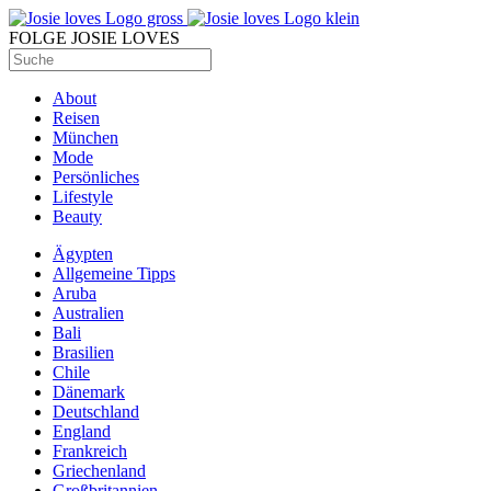
FOLGE JOSIE LOVES
About
Reisen
München
Mode
Persönliches
Lifestyle
Beauty
Ägypten
Allgemeine Tipps
Aruba
Australien
Bali
Brasilien
Chile
Dänemark
Deutschland
England
Frankreich
Griechenland
Großbritannien