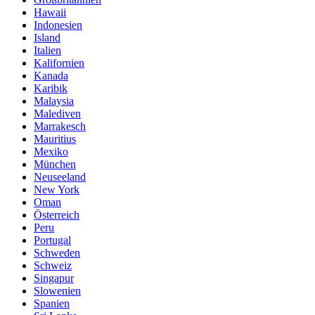
Hawaii
Indonesien
Island
Italien
Kalifornien
Kanada
Karibik
Malaysia
Malediven
Marrakesch
Mauritius
Mexiko
München
Neuseeland
New York
Oman
Österreich
Peru
Portugal
Schweden
Schweiz
Singapur
Slowenien
Spanien