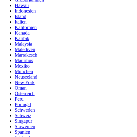
Hawaii
Indonesien
Island
Italien
Kalifornien
Kanada
Karibik
Malaysia
Malediven
Marrakesch
Mauritius
Mexiko
München
Neuseeland
New York
Oman
Österreich
Peru
Portugal
Schweden
Schweiz
Singapur
Slowenien
Spanien