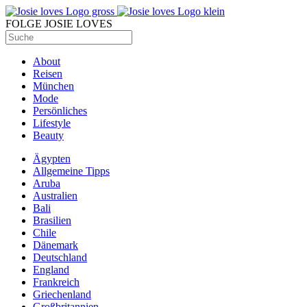
FOLGE JOSIE LOVES
About
Reisen
München
Mode
Persönliches
Lifestyle
Beauty
Ägypten
Allgemeine Tipps
Aruba
Australien
Bali
Brasilien
Chile
Dänemark
Deutschland
England
Frankreich
Griechenland
Großbritannien