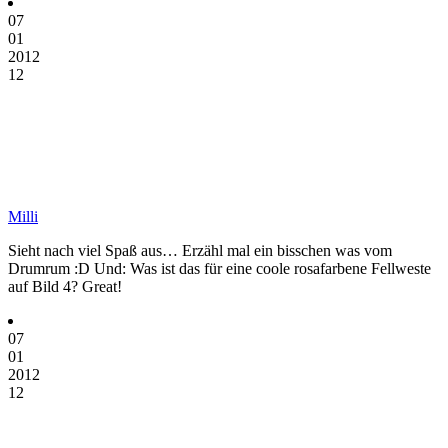
07
01
2012
12
Milli
Sieht nach viel Spaß aus… Erzähl mal ein bisschen was vom
Drumrum :D Und: Was ist das für eine coole rosafarbene Fellweste
auf Bild 4? Great!
07
01
2012
12