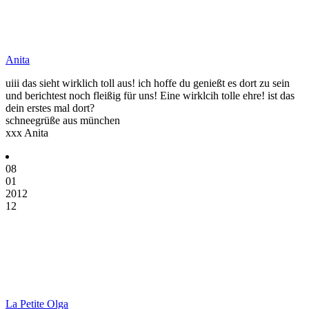
Anita
uiii das sieht wirklich toll aus! ich hoffe du genießt es dort zu sein
und berichtest noch fleißig für uns! Eine wirklcih tolle ehre! ist das
dein erstes mal dort?
schneegrüße aus münchen
xxx Anita
08
01
2012
12
La Petite Olga