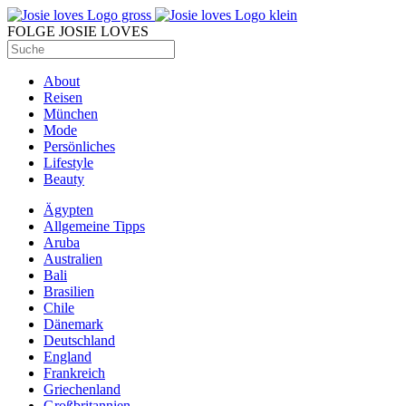
FOLGE JOSIE LOVES
About
Reisen
München
Mode
Persönliches
Lifestyle
Beauty
Ägypten
Allgemeine Tipps
Aruba
Australien
Bali
Brasilien
Chile
Dänemark
Deutschland
England
Frankreich
Griechenland
Großbritannien