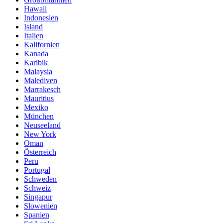
Hawaii
Indonesien
Island
Italien
Kalifornien
Kanada
Karibik
Malaysia
Malediven
Marrakesch
Mauritius
Mexiko
München
Neuseeland
New York
Oman
Österreich
Peru
Portugal
Schweden
Schweiz
Singapur
Slowenien
Spanien