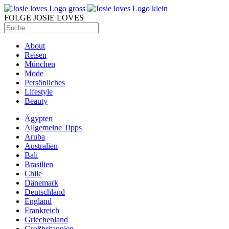
FOLGE JOSIE LOVES
About
Reisen
München
Mode
Persönliches
Lifestyle
Beauty
Ägypten
Allgemeine Tipps
Aruba
Australien
Bali
Brasilien
Chile
Dänemark
Deutschland
England
Frankreich
Griechenland
Großbritannien