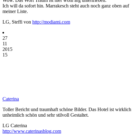
Wow. Das Wort Traum ist hier wohl arg untertrieben.
Ich will da sofort hin. Marrakesch steht auch noch ganz oben auf
meiner Liste.
LG, Steffi von
http://modiami.com
27
11
2015
15
Caterina
Toller Bericht und traumhaft schöne Bilder. Das Hotel ist wirklich
unheimlich schön und sehr stilvoll Gestaltet.
LG Caterina
http://www.caterinasblog.com