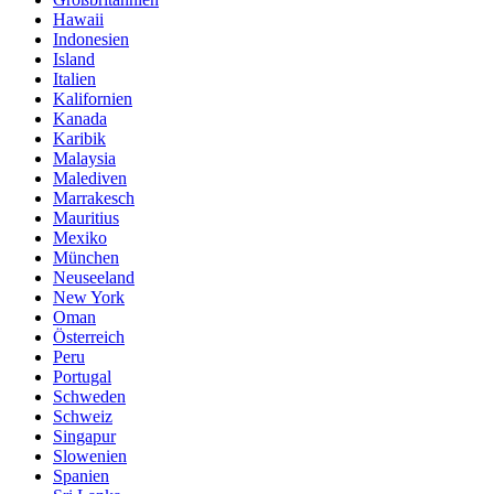
Hawaii
Indonesien
Island
Italien
Kalifornien
Kanada
Karibik
Malaysia
Malediven
Marrakesch
Mauritius
Mexiko
München
Neuseeland
New York
Oman
Österreich
Peru
Portugal
Schweden
Schweiz
Singapur
Slowenien
Spanien