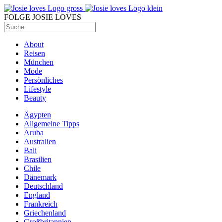
FOLGE JOSIE LOVES
About
Reisen
München
Mode
Persönliches
Lifestyle
Beauty
Ägypten
Allgemeine Tipps
Aruba
Australien
Bali
Brasilien
Chile
Dänemark
Deutschland
England
Frankreich
Griechenland
Großbritannien