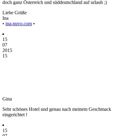
doch ganz Österreich und süddeutschland auf urlaub ;)
Liebe Grüße
Ina
•
ina-nuvo.com
•
15
07
2015
15
Gina
Sehr schönes Hotel und genau nach meinem Geschmack
eingerichtet !
15
07