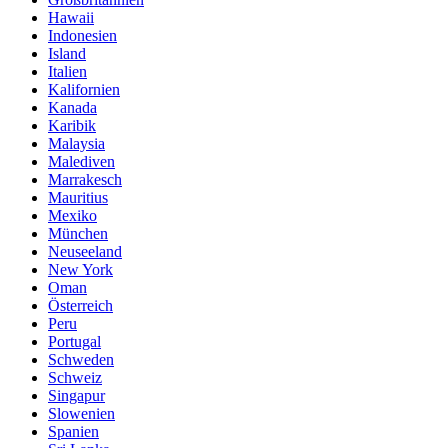
Hawaii
Indonesien
Island
Italien
Kalifornien
Kanada
Karibik
Malaysia
Malediven
Marrakesch
Mauritius
Mexiko
München
Neuseeland
New York
Oman
Österreich
Peru
Portugal
Schweden
Schweiz
Singapur
Slowenien
Spanien