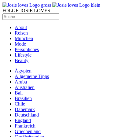
FOLGE JOSIE LOVES
About
Reisen
München
Mode
Persönliches
Lifestyle
Beauty
Ägypten
Allgemeine Tipps
Aruba
Australien
Bali
Brasilien
Chile
Dänemark
Deutschland
England
Frankreich
Griechenland
Großbritannien