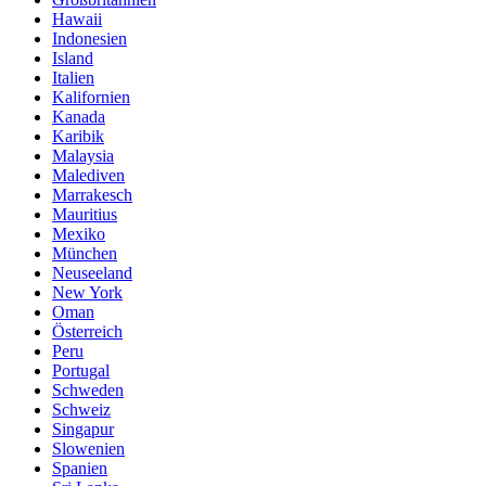
Hawaii
Indonesien
Island
Italien
Kalifornien
Kanada
Karibik
Malaysia
Malediven
Marrakesch
Mauritius
Mexiko
München
Neuseeland
New York
Oman
Österreich
Peru
Portugal
Schweden
Schweiz
Singapur
Slowenien
Spanien