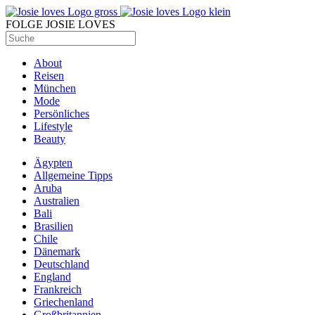
FOLGE JOSIE LOVES
About
Reisen
München
Mode
Persönliches
Lifestyle
Beauty
Ägypten
Allgemeine Tipps
Aruba
Australien
Bali
Brasilien
Chile
Dänemark
Deutschland
England
Frankreich
Griechenland
Großbritannien