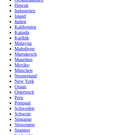
Hawaii
Indonesien
Island
Italien
Kalifornien
Kanada
Karibik
Malaysia
Malediven
Marrakesch
Mauritius
Mexiko
München
Neuseeland
New York
Oman
Österreich
Peru
Portugal
Schweden
Schweiz
Singapur
Slowenien
Spanien